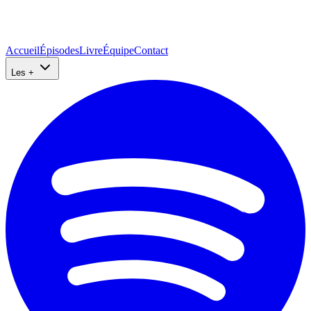
Accueil
Épisodes
Livre
Équipe
Contact
Les +