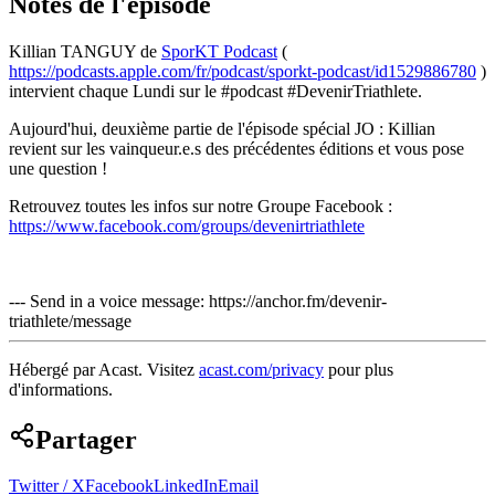
Notes de l'épisode
Killian TANGUY de
SporKT Podcast
(
https://podcasts.apple.com/fr/podcast/sporkt-podcast/id1529886780
)
intervient chaque Lundi sur le #podcast #DevenirTriathlete.
Aujourd'hui, deuxième partie de l'épisode spécial JO : Killian
revient sur les vainqueur.e.s des précédentes éditions et vous pose
une question !
Retrouvez toutes les infos sur notre Groupe Facebook :
https://www.facebook.com/groups/devenirtriathlete
--- Send in a voice message: https://anchor.fm/devenir-
triathlete/message
Hébergé par Acast. Visitez
acast.com/privacy
pour plus
d'informations.
Partager
Twitter / X
Facebook
LinkedIn
Email