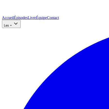
Accueil
Épisodes
Livre
Équipe
Contact
Les +