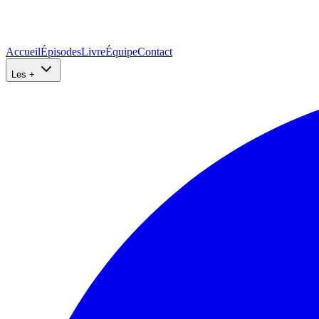
Accueil
Épisodes
Livre
Équipe
Contact
Les +