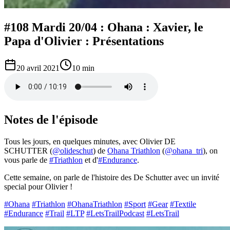
#108 Mardi 20/04 : Ohana : Xavier, le
Papa d'Olivier : Présentations
20 avril 2021
10 min
Notes de l'épisode
Tous les jours, en quelques minutes, avec Olivier DE
SCHUTTER (
@olideschut
) de
Ohana Triathlon
(
@ohana_tri
), on
vous parle de
#Triathlon
et d'
#Endurance
.
Cette semaine, on parle de l'histoire des De Schutter avec un invité
special pour Olivier !
#Ohana
#Triathlon
#OhanaTriathlon
#Sport
#Gear
#Textile
#Endurance
#Trail
#LTP
#LetsTrailPodcast
#LetsTrail