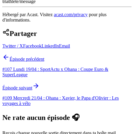
triathlete/message
Hébergé par Acast. Visitez
acast.com/privacy
pour plus
d'informations.
Partager
Twitter / X
Facebook
LinkedIn
Email
Épisode précédent
#107 Lundi 19/04 : SportActu x Ohana : Coupe Euro &
SuperLeague
Épisode suivant
#109 Mercredi 21/04 : Ohana : Xavier, le Papa d'Olivier : Les
voyages à vélo
Ne rate aucun épisode 🎧
Reçois chaque nouvelle sortie directement dans ta boîte mail.