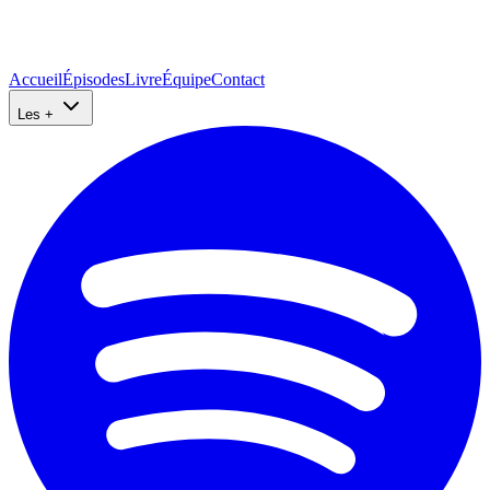
Accueil
Épisodes
Livre
Équipe
Contact
Les +