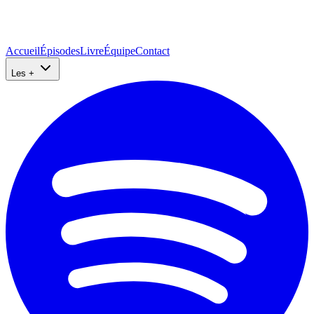
Accueil
Épisodes
Livre
Équipe
Contact
Les +