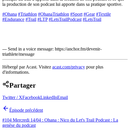
la production de son podcast lui apporte dans sa pratique sportive.
#Ohana
#Triathlon
#OhanaTriathlon
#Sport
#Gear
#Textile
#Endurance
#Trail
#LTP
#LetsTrailPodcast
#LetsTrail
--- Send in a voice message: https://anchor.fm/devenir-
triathlete/message
Hébergé par Acast. Visitez
acast.com/privacy
pour plus
d'informations.
Partager
Twitter / X
Facebook
LinkedIn
Email
Épisode précédent
#104 Mercredi 14/04 : Ohana : Nico du Let's Trail Podcast : La
genèse du podcast