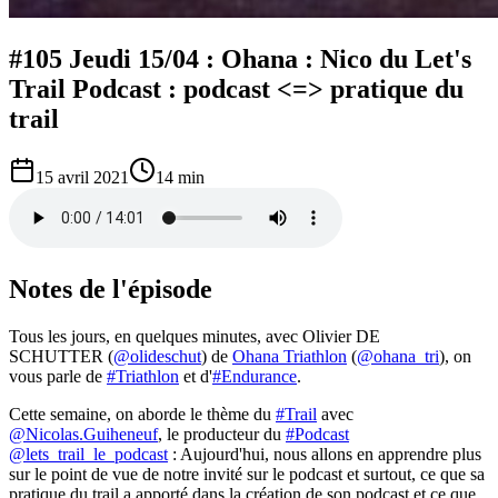
#105 Jeudi 15/04 : Ohana : Nico du Let's
Trail Podcast : podcast <=> pratique du
trail
15 avril 2021
14 min
Notes de l'épisode
Tous les jours, en quelques minutes, avec Olivier DE
SCHUTTER (
@olideschut
) de
Ohana Triathlon
(
@ohana_tri
), on
vous parle de
#Triathlon
et d'
#Endurance
.
Cette semaine, on aborde le thème du
#Trail
avec
@Nicolas.Guiheneuf
, le producteur du
#Podcast
@lets_trail_le_podcast
: Aujourd'hui, nous allons en apprendre plus
sur le point de vue de notre invité sur le podcast et surtout, ce que sa
pratique du trail a apporté dans la création de son podcast et ce que