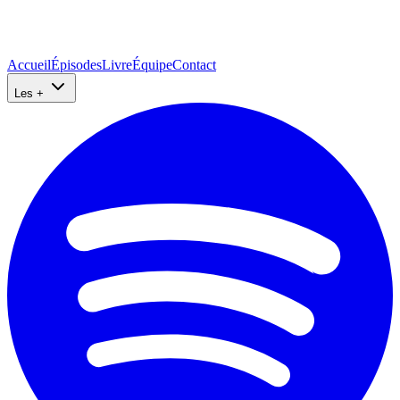
Accueil
Épisodes
Livre
Équipe
Contact
Les +